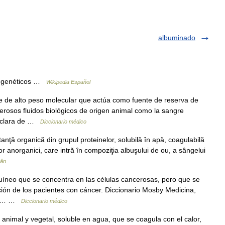
albuminado
 genéticos …
Wikipedia Español
le de alto peso molecular que actúa como fuente de reserva de
rosos fluidos biológicos de origen animal como la sangre
la clara de …
Diccionario médico
ţă organică din grupul proteinelor, solubilă în apă, coagulabilă
ilor anorganici, care intră în compoziţia albuşului de ou, a sângelui
mân
íneo que se concentra en las células cancerosas, pero que se
ción de los pacientes con cáncer. Diccionario Mosby Medicina,
ones… …
Diccionario médico
animal y vegetal, soluble en agua, que se coagula con el calor,