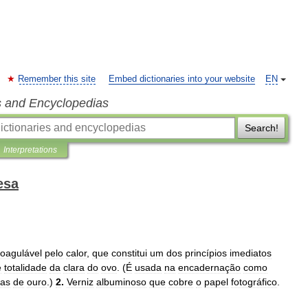
Remember this site
Embed dictionaries into your website
EN
s and Encyclopedias
Search!
Interpretations
esa
oagulável
pelo
calor
,
que
constitui
um
dos
princípios
imediatos
e
totalidade
da
clara
do
ovo
. (
É
usada
na
encadernação
como
has
de
ouro
.)
2
.
Verniz
albuminoso
que
cobre
o
papel
fotográfico
.