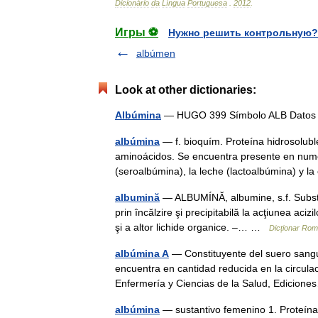
Dicionário
da
Língua
Portuguesa
.
2012
.
Игры ⚽
Нужно решить контрольную?
albúmen
Look at other dictionaries:
Albúmina
— HUGO 399 Símbolo ALB Datos
albúmina
— f. bioquím. Proteína hidrosolub
aminoácidos. Se encuentra presente en nume
(seroalbúmina), la leche (lactoalbúmina) y 
albumină
— ALBUMÍNĂ, albumine, s.f. Substan
prin încălzire şi precipitabilă la acţiunea aciz
şi a altor lichide organice. –… …
Dicționar Ro
albúmina A
— Constituyente del suero sangu
encuentra en cantidad reducida en la circula
Enfermería y Ciencias de la Salud, Edici
albúmina
— sustantivo femenino 1. Proteína 