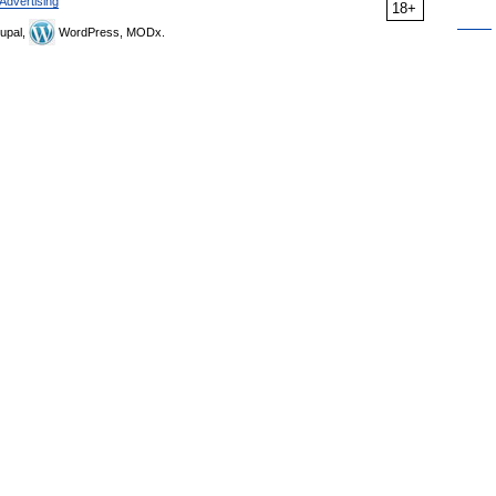
Advertising
18+
upal,
WordPress, MODx.