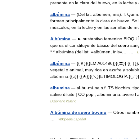
presente en la clara del huevo, en la leche 
albúmina
— (Del lat. albūmen, ĭnis). f. Qu
forman principalmente la clara de huevo. Se 
músculos, en la leche y en las semillas 
Albúmina
— ► sustantivo femenino BIOQUÍMI
que es el constituyente básico del suero sang
* * albúmina (del lat. «albūmen, ĭnis»,… …
E
albúmina
— {{＃}}{{LM A01496}}{{〓}} {{［}}al
vegetal o animal, muy rica en azufre y solub
albúmina.{{○}} {{★}}{{＼}}ETIMOLOGÍA:{{
albumina
— al·bu·mì·na s.f. TS biochim. tipo 
saline diluite | CO pop., albuminuria: avere l
Dizionario italiano
Albúmina de suero bovino
— Otros nombres
…
Wikipedia Español