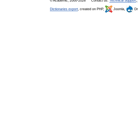
© Academic, 2000-2026
Contact us:
Technical Support
,
Dictionaries export
, created on PHP,
Joomla,
Dr