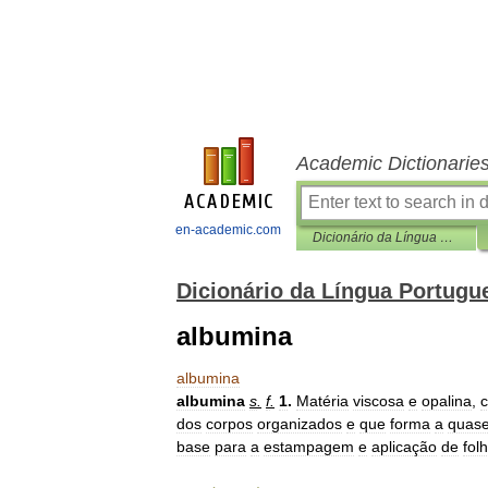
Academic Dictionarie
en-academic.com
Dicionário da Língua Portuguesa
Dicionário da Língua Portugu
albumina
albumina
albumina
s
.
f
.
1
.
Matéria
viscosa
e
opalina
,
c
dos
corpos
organizados
e
que
forma
a
quas
base
para
a
estampagem
e
aplicação
de
fol