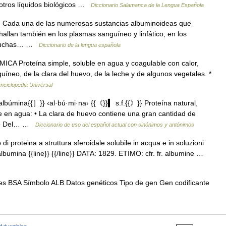
y otros líquidos biológicos …
Diccionario Salamanca de la Lengua Española
ím. Cada una de las numerosas sustancias albuminoideas que
hallan también en los plasmas sanguíneo y linfático, en los
de muchas… …
Diccionario de la lengua española
CA Proteína simple, soluble en agua y coagulable con calor,
uíneo, de la clara del huevo, de la leche y de algunos vegetales. *
nciclopedia Universal
búmina{{］}} ‹al·bú·mi·na› {{《}}▍ s.f.{{》}} Proteína natural,
le en agua: • La clara de huevo contiene una gran cantidad de
／}} Del… …
Diccionario de uso del español actual con sinónimos y antónimos
di proteina a struttura sferoidale solubile in acqua e in soluzioni
 albumina {{line}} {{/line}} DATA: 1829. ETIMO: cfr. fr. albumine …
 BSA Símbolo ALB Datos genéticos Tipo de gen Gen codificante